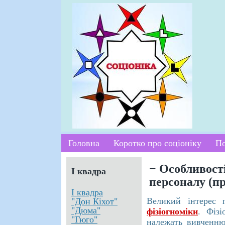
Головна
Коротко про соціоніку
По
− Особливост
І квадра
персоналу (п
І квадра
Великий інтерес 
"Дон Кіхот"
"Дюма"
фізіогноміки
. Фізі
"Гюго"
належать вивченню