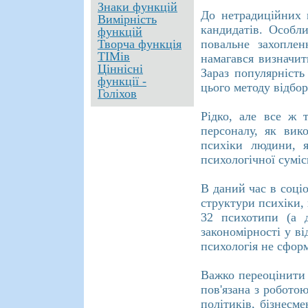
Знаки функцій
До нетрадиційних 
Вимірність
кандидатів. Особл
функцій
Творча функція
повальне захоплен
ТІМів
намагався визначит
Ціннісні
Зараз популярність
функції -
цього методу відбо
Голіхов
Рідко, але все ж 
персоналу, як вик
психіки людини, я
психологічної суміс
В даний час в соціо
структури психіки, 
32 психотипи (а д
закономірності у в
психологія не сформ
Важко переоцінити 
пов'язана з роботою
політиків, бізнесм