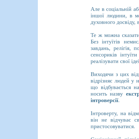
Але в соціальній аб
іншої людини, в ме
духовного досвіду, 
Те ж можна сказати
Без інтуїтів неми
завдань, релігія, 
сенсориків інтуїт
реалізувати свої іде
Виходячи з цих від
відрізняє людей у 
що відбувається н
носить назву
екстр
інтроверсії
.
Інтроверту, на від
він не відчуває 
пристосовуватися.