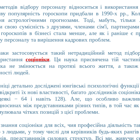
методів відбору персоналу відноситься і використанн
иву популярність гороскопи придбали в 1990-х рр., Ко
ня астрологічними прогнозами. Тоді, мабуть, тільки
и свою сумісність з друзями, членами сім'ї, партнерами 
 гороскопів в бізнесі стала менше, але як і раніше є 
ру персоналу та вирішення кадрових проблем.
таки застосовується такий нетрадиційний метод підбо
ористання
соціоніки
. Ця наука присвячена тій частин
ка не змінюється на протязі всього життя, а також
ності людей.
ніці детально досліджені юнгівські психологічні функці
відкриті їх нові властивості, багато дослідників соціоні
еякі − 64 і навіть 128). Але, що особливо важливо
ідносинах між представниками різних типів, в той час як
улювала чітких позицій з цієї проблеми.
знання соціоніки для всіх, чия професійна діяльність та
 з людьми, у тому числі для керівників будь-яких рангів
енів, представників силових структур. Всі ми, живучи с