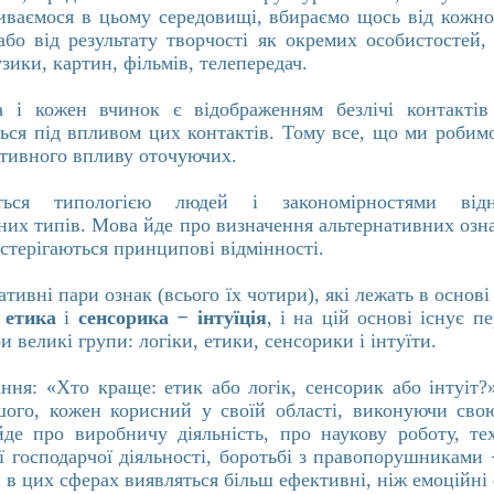
иваємося в цьому середовищі, вбираємо щось від кожно
або від результату творчості як окремих особистостей, 
узики, картин, фільмів, телепередач.
 і кожен вчинок є відображенням безлічі контактів
ься під впливом цих контактів. Тому все, що ми робимо
ективного впливу оточуючих.
ється типологією людей і закономірностями від
них типів. Мова йде про визначення альтернативних озна
стерігаються принципові відмінності.
ативні пари ознак (всього їх чотири), які лежать в основі
−
етика
і
сенсорика
−
інтуїція
, і на цій основі існує п
и великі групи: логіки, етики, сенсорики і інтуїти.
ння: «Хто краще: етик або логік, сенсорик або інтуіт?
шого, кожен корисний у своїй області, виконуючи сво
де про виробничу діяльність, про наукову роботу, те
ії господарчої діяльності, боротьбі з правопорушниками 
 в цих сферах виявляться більш ефективні, ніж емоційні