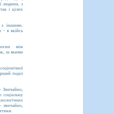
ї людини, з
так і цілих
 з іншими.
 − в якійсь
носин між
к, за якими
 соціонічної
ерший поділ
» Звичайно,
ю соціальну
хнологічних
− звичайно,
 етики.