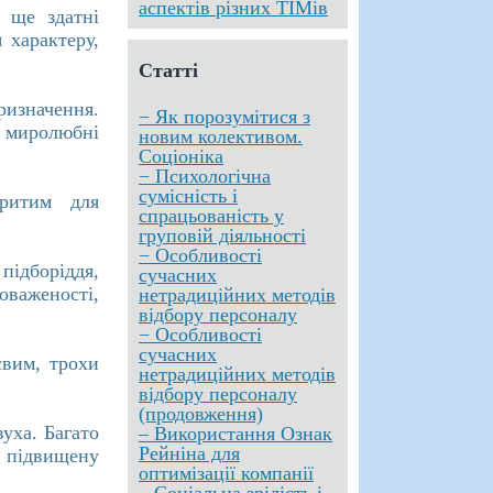
аспектів різних ТІМів
 ще здатні
 характеру,
Статті
ризначення.
− Як порозумітися з
і миролюбні
новим колективом.
Соціоніка
− Психологічна
сумісність і
критим для
спрацьованість у
груповій діяльності
− Особливості
підборіддя,
сучасних
аженості,
нетрадиційних методів
відбору персоналу
− Особливості
сучасних
євим, трохи
нетрадиційних методів
відбору персоналу
(продовження)
вуха. Багато
– Використання Ознак
Рейніна для
 підвищену
оптимізації компанії