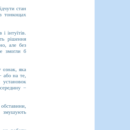
відчути стан
 в тонкощах
і інтуїтів.
сть рішення
но, але без
не змогли б
 ознак, яка
 або на те,
х установок
всередину −
 обставини,
і змушують