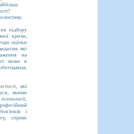
найбільш
ості?
колективу.
ння підбору
ної кризи,
етоди оцінки
идатам, які
раження на
ект може в
ботодавця,
стості, які
кси, якими
 психології,
професійний
ов'язків і
гу, сприяє