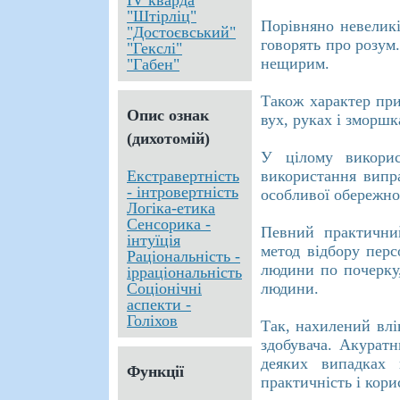
IV кварда
"Штірліц"
Порівняно невеликі
"Достоєвський"
говорять про розум
"Гекслі"
нещирим.
"Габен"
Також характер при
Опис ознак
вух, руках і зморшк
(дихотомій)
У цілому викорис
Екстравертність
використання випр
- інтровертність
особливої обережно
Логіка-етика
Сенсорика -
Певний практичний
інтуїція
метод відбору перс
Раціональність -
людини по почерку,
ірраціональність
Соціонічні
людини.
аспекти -
Голіхов
Так, нахилений влі
здобувача. Акуратн
деяких випадках 
Функції
практичність і кор