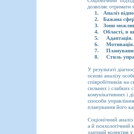
Соціонічний підхі
дозволяє отримати 
1.
Аналіз відпо
2.
Бажана сфер
3.
Зони можлив
4.
Області, в 
5.
Адаптація.
6.
Мотивація.
7.
Планування
8.
Стиль упра
У результаті діагно
основі аналізу осо
співробітників на с
сильних і слабких с
комунікативних і д
способи управління
планування його ка
Соціонічний аналіз 
а й психологічний 
здатний колектив у