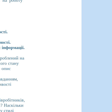
і на роботу
сті.
ості.
 інформації.
зроблений на
ного стану
є опис
авданням,
ивості
івробітників,
и? Наскільки
у стилі