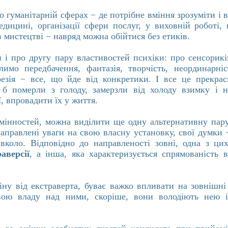
о гуманітарній сферах − де потрібне вміння зрозуміти і 
дицині, організації сфери послуг, у виховній роботі,
в мистецтві − навряд можна обійтися без етиків.
 і про другу пару властивостей психіки: про сенсориків 
слимо передбачення, фантазія, творчість, неординарні
поезія − все, що йде від конкретики. І все це прекрас
и б померли з голоду, замерзли від холоду взимку і 
ї, впровадити їх у життя.
мінностей, можна виділити ще одну альтернативну пару
направлені уваги на свою власну установку, свої думки −
авколо. Відповідно до направленості зовні, одна з ци
аверсії
, а інша, яка характеризується спрямованість 
міну від екстраверта, буває важко впливати на зовнішні
свою владу над ними, скоріше, вони володіють нею 