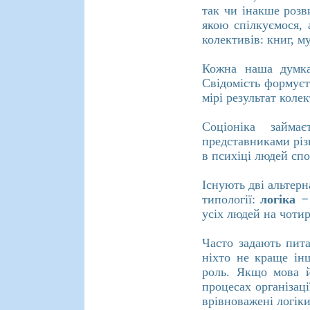
так чи інакше розв
якою спілкуємося, 
колективів: книг, м
Кожна наша думка
Свідомість формуєт
мірі результат кол
Соціоніка займа
представниками різ
в психіці людей спо
Існують дві альтерн
типології:
логіка
усіх людей на чотир
Часто задають пита
ніхто не краще ін
роль. Якщо мова й
процесах організац
врівноважені логіки