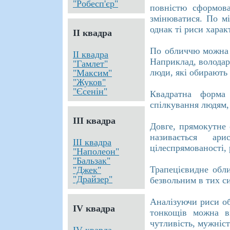
"Робесп'єр"
повністю сформов
змінюватися. По мі
однак ті риси харак
ІІ квадра
По обличчю можна в
ІІ квадра
Наприклад, володар
"Гамлет"
люди, які обирають 
"Максим"
"Жуков"
"Єсенін"
Квадратна форма
спілкування людям,
ІІІ квадра
Довге, прямокутне
називається ари
ІІІ квадра
цілеспрямованості, 
"Наполеон"
"Бальзак"
Трапецієвидне обл
"Джек"
"Драйзер"
безвольним в тих си
Аналізуючи риси обл
ІV квадра
тонкощів можна в
чутливість, мужніст