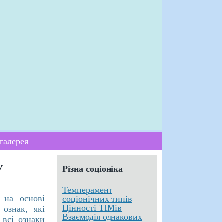
галерея
у
Різна соціоніка
Темперамент
 на основі
соціонічних типів
Цінності ТІМів
 ознак, які
Взаємодія однакових
 всі ознаки