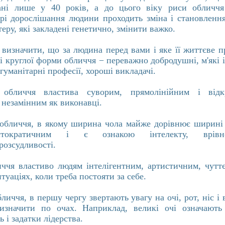
ані лише у 40 років, а до цього віку риси обличчя
рі дорослішання людини проходить зміна і становлення
теру, які закладені генетично, змінити важко.
изначити, що за людина перед вами і яке її життєве п
і круглої форми обличчя − переважно добродушні, м'які 
гуманітарні професії, хороші викладачі.
 обличчя властива суворим, прямолінійним і від
 незамінним як виконавці.
 обличчя, в якому ширина чола майже дорівнює ширині 
стократичним і є ознакою інтелекту, врівнов
розсудливості.
иччя властиво людям інтелігентним, артистичним, чутт
туаціях, коли треба постояти за себе.
иччя, в першу чергу звертають увагу на очі, рот, ніс і 
изначити по очах. Наприклад, великі очі означають
ь і задатки лідерства.