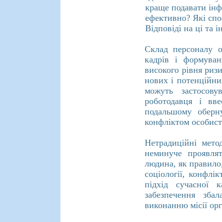
краще подавати інф
ефективно? Які спо
Відповіді на ці та 
Склад персоналу о
кадрів і формуван
високого рівня ризи
нових і потенційни
можуть застосову
роботодавця і вв
подальшому оберну
конфліктом особисти
Нетрадиційні мето
неминуче проявлят
людина, як правило,
соціології, конфлі
підхід сучасної 
забезпечення зба
виконанню місії орг