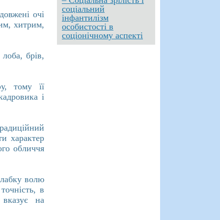
– Соціальна зрілість і
соціальний
довжені очі
інфантилізм
им, хитрим,
особистості в
соціонічному аспекті
лоба, брів,
у, тому її
кадровика і
радиційний
ти характер
ого обличчя
слабку волю
точність, в
 вказує на