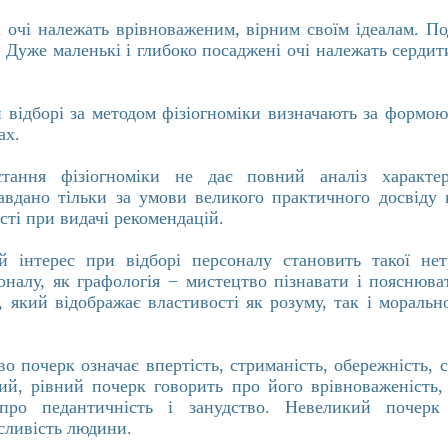
 очі належать врівноваженим, вірним своїм ідеалам.
По
.
Дуже маленькі і глибоко посаджені очі належать сердит
 відборі за методом фізіогноміки визначають за формою 
ах.
тання фізіогноміки не дає повний аналіз характер
авдано тільки за умови великого практичного досвіду 
сті при видачі рекомендацій.
 інтерес при відборі персоналу становить такої нет
оналу, як графологія − мистецтво пізнавати і пояснюва
 який відображає властивості як розуму, так і моральн
во почерк означає впертість, стриманість, обережність, 
ий, рівний почерк говорить про його врівноваженість, 
про педантичність і занудство. Невеликий почерк
исливість людини.