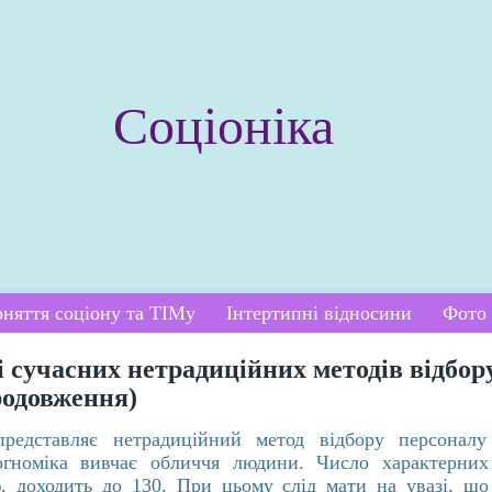
Соціоніка
няття соціону та ТІМу
Інтертипні відносини
Фото 
і сучасних нетрадиційних методів відбор
родовження)
представляє нетрадиційний метод відбору персоналу
огноміка вивчає обличчя людини. Число характерних
, доходить до 130. При цьому слід мати на увазі, що