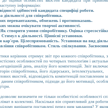
д до оцінки особистих якостей кандидата при прийом
наступну інформацію:
відності здібностей кандидата специфіці роботи.
а діяльності для співробітника.
их перевантажень, обмежень і протипоказань.
яких можна очікувати творчої активності.
 Як створити умови співробітнику. Оцінка стресостійко
 Стимул к діяльності. Ціннісні установки.
 кар'єри. Цілеспрямованість. Установки на вид діяльн
вління співробітником. Стиль спілкування. Засвоєння
стики керівник отримує звіт про кожного співробітника, 
бистісних особливостей по чотирьох типологіям і актуаль
ьогоднішній день, аналізу його компетенцій. Звіт включа
торін співробітника, його лідерських, інтелектуальних,
ілових якостей, відповідність компетенцій поставленим з
 даним співробітником, підходи до його мотивації, особл
р'єри.
дозволяє визначити не тільки особистісні особливості сп
клімат в колективі. Наскільки він сприятливий для робот
 цілому вирішити поставлені перед ним завдання? У яком