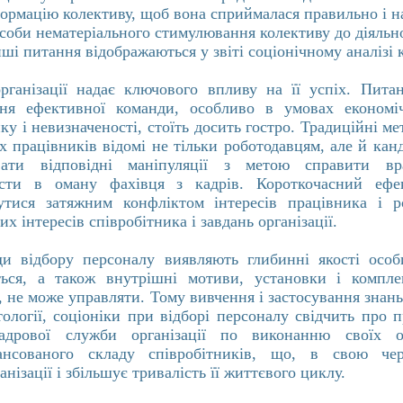
ормацію колективу, щоб вона сприймалася правильно і 
соби нематеріального стимулювання колективу до діяльн
інші питання відображаються у звіті соціонічному аналізі 
рганізації надає ключового впливу на її успіх. Пита
ня ефективної команди, особливо в умовах економіч
ку і невизначеності, стоїть досить гостро. Традиційні м
х працівників відомі не тільки роботодавцям, але й канд
вати відповідні маніпуляції з метою справити в
ести в оману фахівця з кадрів. Короткочасний еф
тися затяжним конфліктом інтересів працівника і ро
х інтересів співробітника і завдань організації.
ди відбору персоналу виявляють глибинні якості особи
ься, а також внутрішні мотиви, установки і компле
 не може управляти. Тому вивчення і застосування знань
ктології, соціоніки при відборі персоналу свідчить про 
кадрової служби організації по виконанню своїх об
лансованого складу співробітників, що, в свою чер
анізації і збільшує тривалість її життєвого циклу.