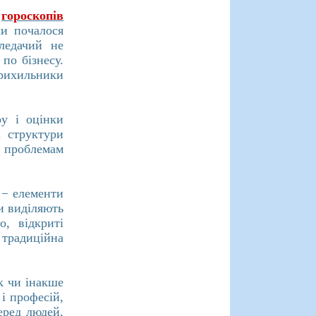
я
гороскопів
ли почалося
 ледачий не
по бізнесу.
прихильники
ру і оцінки
і структури
 проблемам
ї − елементи
ки виділяють
, відкриті
 традиційна
к чи інакше
 і професій,
еред людей,